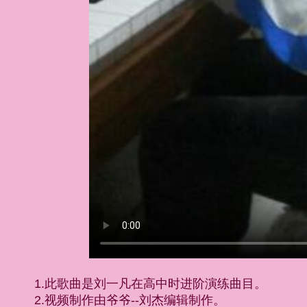
1.此歌曲是刘一凡在高中时进阶演练曲目。
2.视频制作由爷爷--刘杰编辑制作。