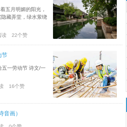
迎着五月明媚的阳光，
宅隐藏弄堂，绿水萦绕
人阅读 22个赞
动节
;献给五一劳动节 诗文/一
阅读 16个赞
诗音画）
阅读 0个赞