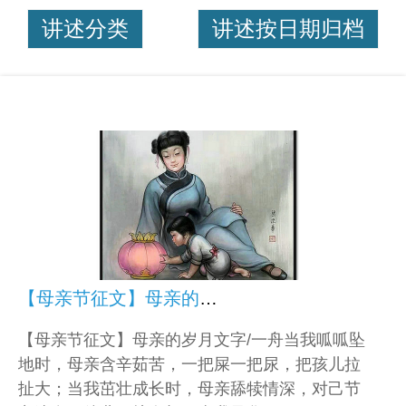
讲述分类
讲述按日期归档
【母亲节征文】母亲的岁月
【母亲节征文】母亲的岁月文字/一舟当我呱呱坠
地时，母亲含辛茹苦，一把屎一把尿，把孩儿拉
扯大；当我茁壮成长时，母亲舔犊情深，对己节