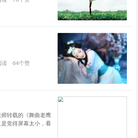
人阅读 64个赞
老师转载的《舞曲老鹰
只是觉得屏幕太小，看
.