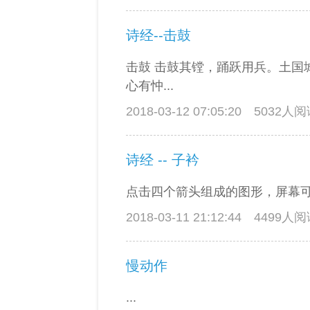
诗经--击鼓
击鼓 击鼓其镗，踊跃用兵。土国
心有忡...
2018-03-12 07:05:20
5032人
诗经 -- 子衿
点击四个箭头组成的图形，屏幕
2018-03-11 21:12:44
4499人
慢动作
...