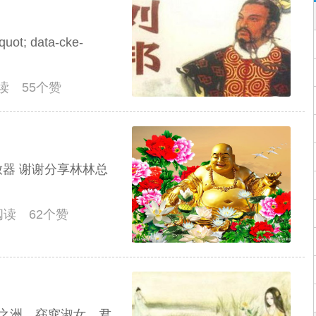
uot; data-cke-
阅读 55个赞
器 谢谢分享林林总
人阅读 62个赞
河之洲。窈窕淑女，君