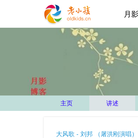
月影
主页
讲述
大风歌 - 刘邦 （屠洪刚演唱）