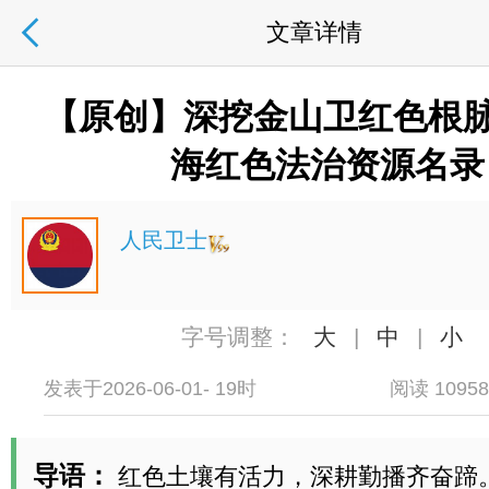
文章详情
【原创】深挖金山卫红色根脉
海红色法治资源名录
人民卫士
字号调整：
大
|
中
|
小
发表于2026-06-01- 19时
阅读 1095
导语：
红色土壤有活力，深耕勤播齐奋蹄