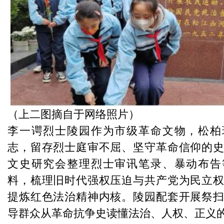
（上二图摘自于网络照片）
李一谔烈士陵园作为市级革命文物，松柏
志，留存烈士庭审不屈、坚守革命信仰的
文史研究会整理烈士审讯笔录、暴动布告
料，梳理旧时代强权压迫与共产党为民立
提炼红色法治精神内核。陵园配套开展祭
导群众从革命抗争史读懂法治、人权、正义