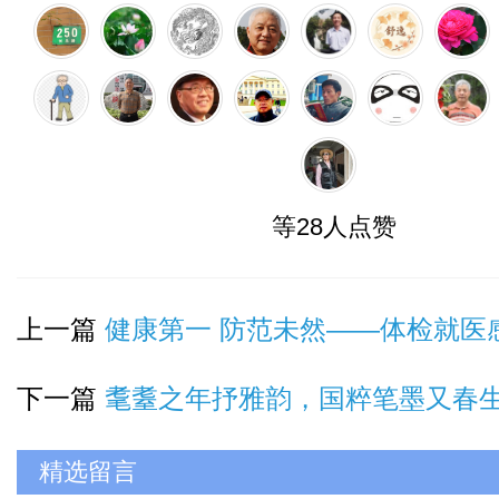
等28人点赞
上一篇
健康第一 防范未然——体检就医
下一篇
耄耋之年抒雅韵，国粹笔墨又春生—品朱春生先生彩
精选留言