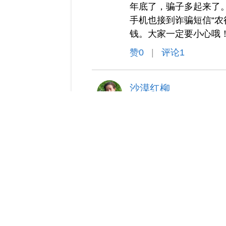
年底了，骗子多起来了。
手机也接到诈骗短信“农
钱。大家一定要小心哦
赞
0
|
评论1
沙漠红柳
2013-12-10
·
发布了
今天的天气终于晴朗了
赞
0
|
评论0
沙漠红柳
2013-11-28
·
发布了
今天登录博客，忽然发现
我很感动！我一直认为