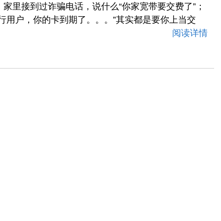
家里接到过诈骗电话，说什么“你家宽带要交费了”；
行用户，你的卡到期了。。。”其实都是要你上当交
！
阅读详情
一条微博
！真爽！呵呵。
阅读详情
一条微博
我的网名旁边多了一个“科技助老志愿者”的标志。让
我是无锡网友，不可能像上海网友那样在各种活动中做