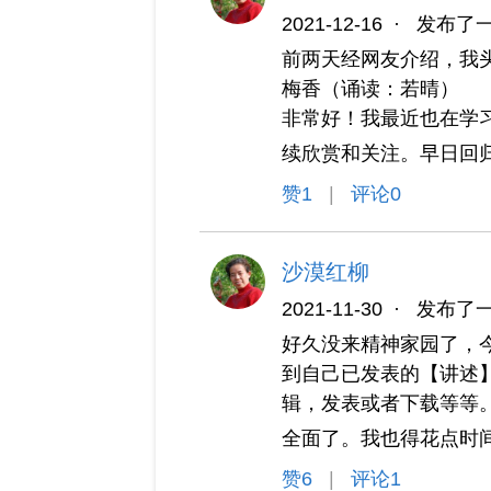
2021-12-16
·
发布了
前两天经网友介绍，我
梅香（诵读：若晴）
非常好！我最近也在学
续欣赏和关注。早日回
赞
1
|
评论0
沙漠红柳
2021-11-30
·
发布了
好久没来精神家园了，
到自己已发表的【讲述
辑，发表或者下载等等
全面了。我也得花点时
赞
6
|
评论1