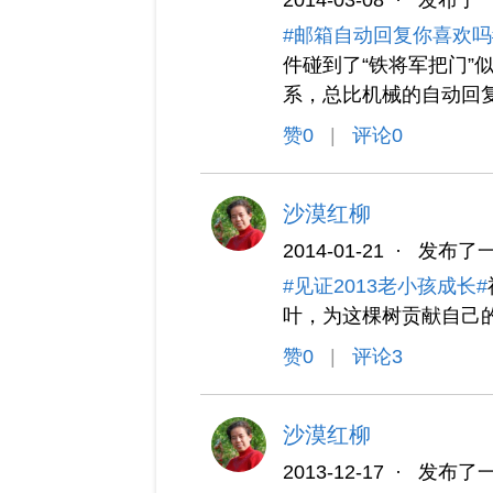
2014-03-08
·
发布了
#邮箱自动回复你喜欢吗
件碰到了“铁将军把门”
系，总比机械的自动回
赞
0
|
评论0
沙漠红柳
2014-01-21
·
发布了
#见证2013老小孩成长#
叶，为这棵树贡献自己
赞
0
|
评论3
沙漠红柳
2013-12-17
·
发布了