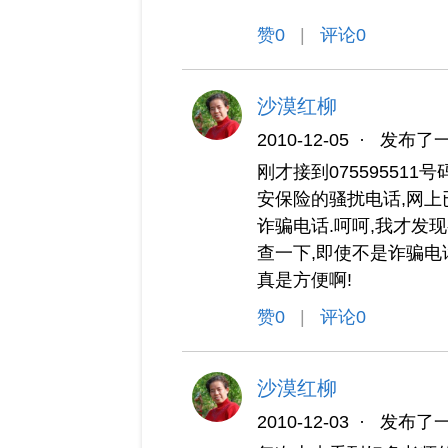
赞
0
|
评论0
沙漠红柳
2010-12-05
·
发布了
刚才接到07559551
安保险的骚扰电话,网上
诈骗电话.呵呵,我才发
查一下,即使不是诈骗电
真是方便啊!
赞
0
|
评论0
沙漠红柳
2010-12-03
·
发布了