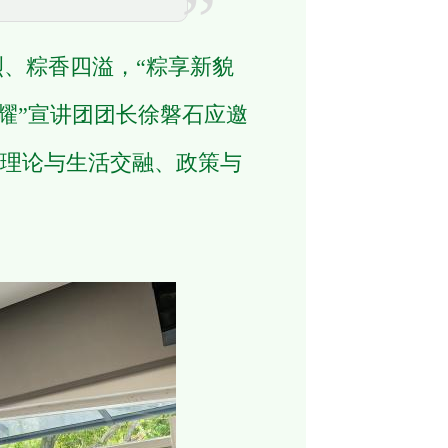
、粽香四溢，“粽享新貌
耀”宣讲团团长徐磐石应邀
理论与生活交融、政策与