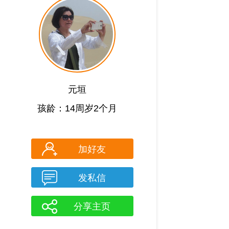
元垣
孩龄：14周岁2个月
加好友
发私信
分享主页